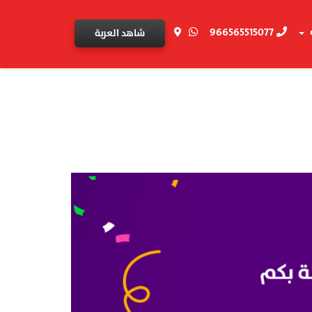
966565515077
شاهد العربة