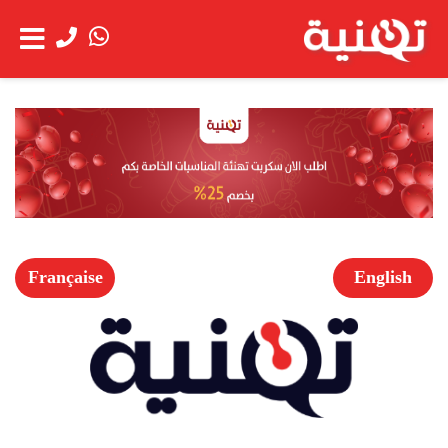
الحساب
عن
شاهد العربة
الشركة
خدمة
العملاء
Française
English
الخدمات
اعمالنا
العروض
الخاصة
فتح