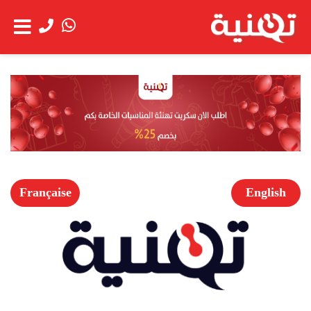
الحساب
عن
شاهد العربة
الشركة
خدمة
العملاء
Française
English
الخدمات
اعمالنا
العروض
الخاصة
فتح