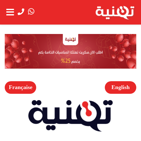
الحساب
عن
شاهد العربة
الشركة
خدمة
العملاء
Française
English
الخدمات
اعمالنا
العروض
الخاصة
فتح