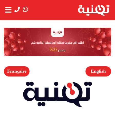
الحساب
عن
شاهد العربة
الشركة
خدمة
العملاء
Française
English
الخدمات
اعمالنا
العروض
الخاصة
فتح