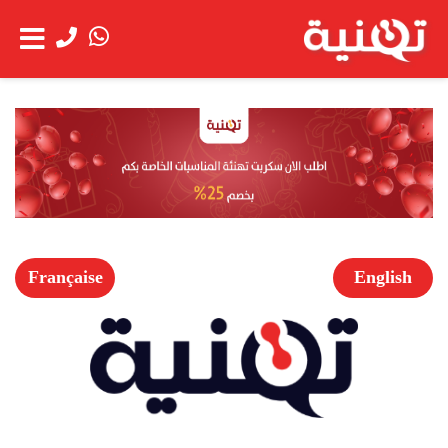
الحساب
عن
شاهد العربة
الشركة
خدمة
العملاء
Française
English
الخدمات
اعمالنا
العروض
الخاصة
فتح