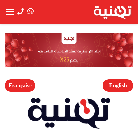
الحساب
عن
شاهد العربة
الشركة
خدمة
العملاء
Française
English
الخدمات
اعمالنا
العروض
الخاصة
فتح