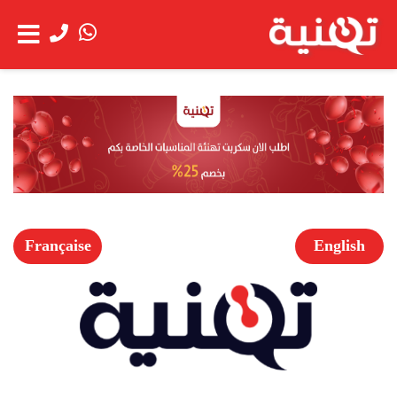
الحساب
عن
شاهد العربة
الشركة
خدمة
العملاء
Française
English
الخدمات
اعمالنا
العروض
الخاصة
فتح