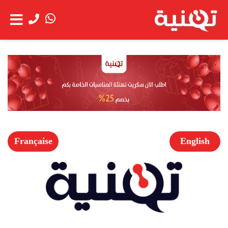
الحساب
عن
شاهد العربة
الشركة
خدمة
العملاء
Française
English
الخدمات
اعمالنا
العروض
الخاصة
فتح