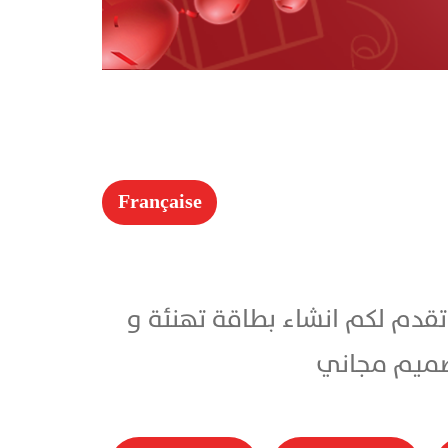
Française
ك 2026 باسمك .. شركة تقنية تقدم لكم انشاء بطاقة تهنئة و