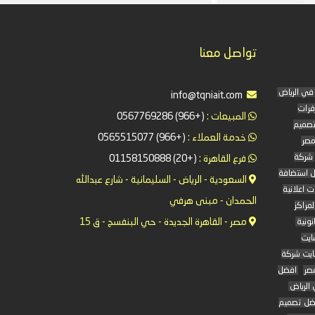
تواصل معنا
info@tqniait.com
فرات
المبيعات :
(+966) 0567769286
تصميم
خدمة العملاء :
(+966) 0565515077
مصر
شركة
فرع القاهرة :
(+20) 01158150888
 استضافة
السعودية - الرياض - السليمانية - شارع عبدالله
 اعلانية
الحمدان - مبنى هرفي
لمراكز
مصر - القاهرة الجديدة - حي البنفسج - ق 15
نونية
ايت
يت شركة
صر
افضل
الرياض
ضل تصميم