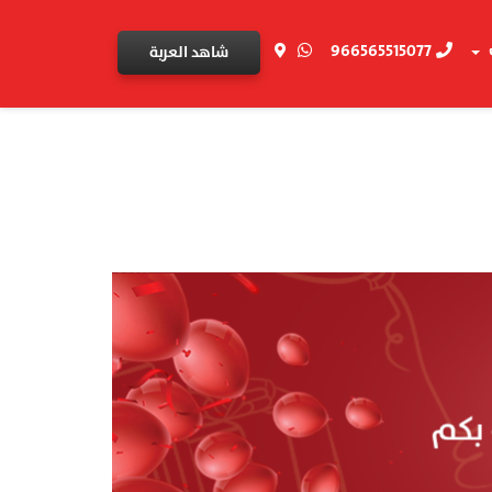
966565515077
شاهد العربة