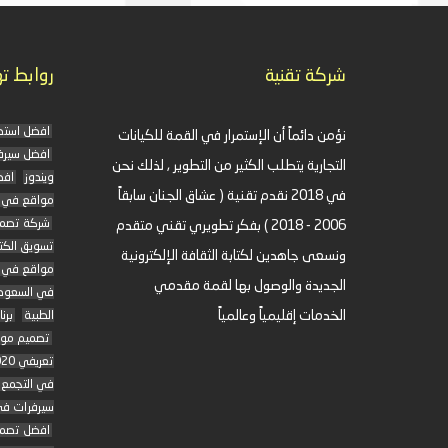
شركة تقنية
روابط ت
افضل استض
نؤمن دائماً أن الإستمرار في القمة للكيانات
افضل سيرفرات VPS
التجارية يتطلب الكثير من التطوير , لذلك نحن
ويندوز
افض
في 2018 نقدم تقنية ( عشاق الجنان سابقاً
مواقع في 
شركة تصمي
2006 - 2018 ) بفكر تطويري تقني متقدم
تسويق الك
ونسعى جاهدين لكتابة الثقافة الإلكترونية
مواقع في ا
الجديدة والوصول بها لقمة مقدمي
في السعود
الخدمات إقليمياً وعالمياً
الطبية
برن
تصميم موق
تعريفي 2020 في مصر
في التجمع
سيرفرات في
افضل تصمي