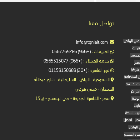
تواصل معنا
info@tqniait.com
فرات
المبيعات :
(+966) 0567769286
تصميم
خدمة العملاء :
(+966) 0565515077
مصر
شركة
فرع القاهرة :
(+20) 01158150888
 استضافة
السعودية - الرياض - السليمانية - شارع عبدالله
 اعلانية
الحمدان - مبنى هرفي
لمراكز
مصر - القاهرة الجديدة - حي البنفسج - ق 15
نونية
ايت
يت شركة
صر
افضل
الرياض
ضل تصميم