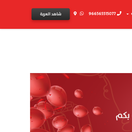
966565515077
شاهد العربة