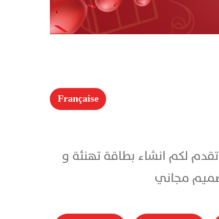
Française
ك 2026 باسمك .. شركة تقنية تقدم لكم انشاء بطاقة تهنئة و