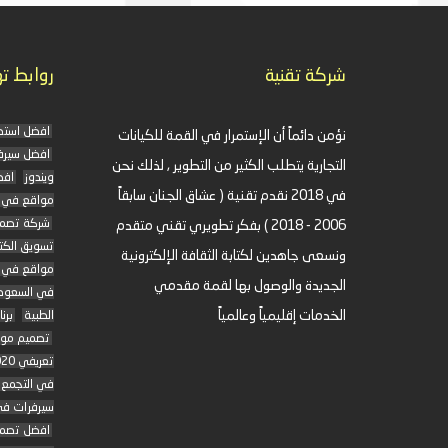
شركة تقنية
روابط ت
افضل استض
نؤمن دائماً أن الإستمرار في القمة للكيانات
افضل سيرفرات VPS
التجارية يتطلب الكثير من التطوير , لذلك نحن
ويندوز
افض
في 2018 نقدم تقنية ( عشاق الجنان سابقاً
مواقع في 
شركة تصمي
2006 - 2018 ) بفكر تطويري تقني متقدم
تسويق الك
ونسعى جاهدين لكتابة الثقافة الإلكترونية
مواقع في ا
الجديدة والوصول بها لقمة مقدمي
في السعود
الخدمات إقليمياً وعالمياً
الطبية
برن
تصميم موق
تعريفي 2020 في مصر
في التجمع
سيرفرات في
افضل تصمي