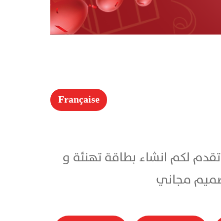
Française
ك 2026 باسمك .. شركة تقنية تقدم لكم انشاء بطاقة تهنئة و