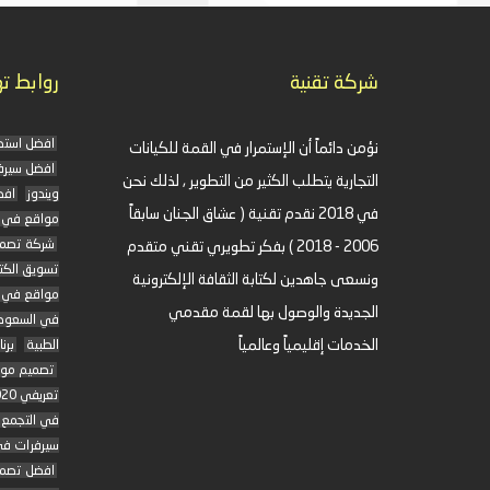
شركة تقنية
روابط ت
افضل استض
نؤمن دائماً أن الإستمرار في القمة للكيانات
افضل سيرفرات VPS
التجارية يتطلب الكثير من التطوير , لذلك نحن
ويندوز
افض
في 2018 نقدم تقنية ( عشاق الجنان سابقاً
مواقع في 
شركة تصمي
2006 - 2018 ) بفكر تطويري تقني متقدم
تسويق الك
ونسعى جاهدين لكتابة الثقافة الإلكترونية
مواقع في ا
الجديدة والوصول بها لقمة مقدمي
في السعود
الخدمات إقليمياً وعالمياً
الطبية
برن
تصميم موق
تعريفي 2020 في مصر
في التجمع
سيرفرات في
افضل تصمي