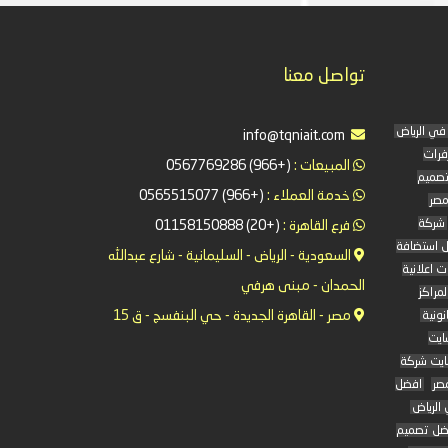
تواصل معنا
info@tqniait.com
فرات
المبيعات :
(+966) 0567769286
تصميم
خدمة العملاء :
(+966) 0565515077
مصر
شركة
فرع القاهرة :
(+20) 01158150888
 استضافة
السعودية - الرياض - السليمانية - شارع عبدالله
 اعلانية
الحمدان - مبنى هرفي
لمراكز
مصر - القاهرة الجديدة - حي البنفسج - ق 15
نونية
ايت
يت شركة
صر
افضل
الرياض
ضل تصميم