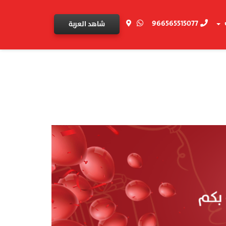
966565515077
شاهد العربة