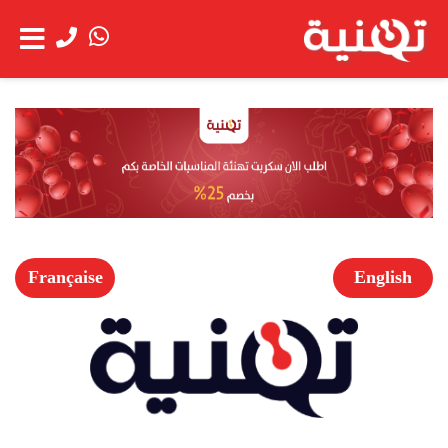
الحساب
عن
شاهد العربة
الشركة
خدمة
العملاء
Française
English
الخدمات
اعمالنا
العروض
الخاصة
فتح