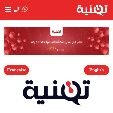
الحساب
عن
شاهد العربة
الشركة
خدمة
العملاء
Française
English
الخدمات
اعمالنا
العروض
الخاصة
فتح