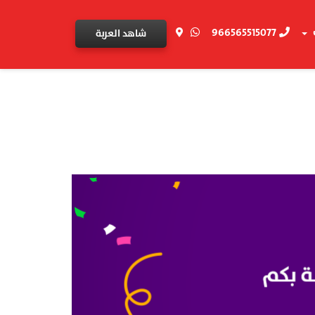
966565515077
شاهد العربة