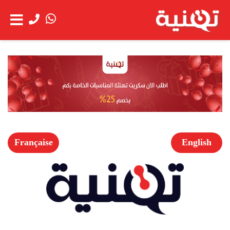
الحساب
عن
شاهد العربة
الشركة
خدمة
العملاء
Française
English
الخدمات
اعمالنا
العروض
الخاصة
فتح